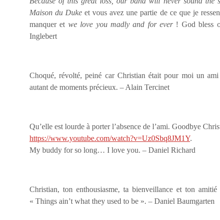
Because of this great loss, our band will never sound the
Maison du Duke
et vous avez une partie de ce que je ressen
manquer et
we love you madly and for ever
! God bless o
Inglebert
Choqué, révolté, peiné car Christian était pour moi un ami 
autant de moments précieux. – Alain Tercinet
Qu’elle est lourde à porter l’absence de l’ami. Goodbye Chri
https://www.youtube.com/watch?v=Uz0Sbq8JM1Y
.
My buddy for so long… I love you. – Daniel Richard
Christian, ton enthousiasme, ta bienveillance et ton amiti
« Things ain’t what they used to be ». – Daniel Baumgarten