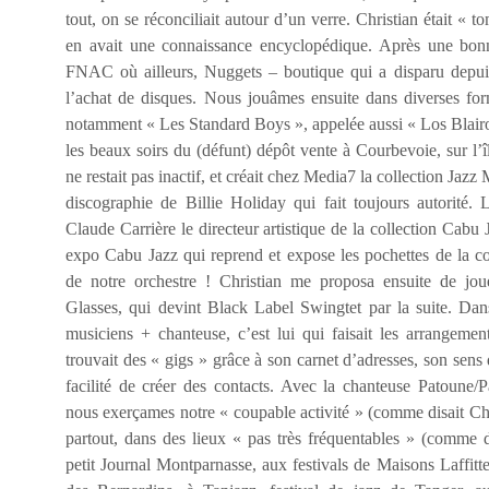
tout, on se réconciliait autour d’un verre. Christian était « to
en avait une connaissance encyclopédique. Après une bonn
FNAC où ailleurs, Nuggets – boutique qui a disparu depuis 
l’achat de disques. Nous jouâmes ensuite dans diverses for
notamment « Les Standard Boys », appelée aussi « Los Blairo
les beaux soirs du (défunt) dépôt vente à Courbevoie, sur l’îl
ne restait pas inactif, et créait chez Media7 la collection Ja
discographie de Billie Holiday qui fait toujours autorité. 
Claude Carrière le directeur artistique de la collection Cabu 
expo Cabu Jazz qui reprend et expose les pochettes de la col
de notre orchestre ! Christian me proposa ensuite de jou
Glasses, qui devint Black Label Swingtet par la suite. Dan
musiciens + chanteuse, c’est lui qui faisait les arrangements
trouvait des « gigs » grâce à son carnet d’adresses, son sens
facilité de créer des contacts. Avec la chanteuse Patoune/
nous exerçames notre « coupable activité » (comme disait Chr
partout, dans des lieux « pas très fréquentables » (comme di
petit Journal Montparnasse, aux festivals de Maisons Laffitt