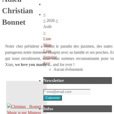
Christian
<
Bonnet
<
2026
>
Août
>
Liste
Mois
Notre cher président a rejoint le paradis des jazzmen, des suite
Liste
partageons notre immense chagrin avec sa famille et ses proches. Ent
Semaine
qui nous envahissent, nous vous sommes reconnaissants pour vo
Jour
Xian,
we
love you madly …
and for ever !
Aucun événement
Newsletter
Infos