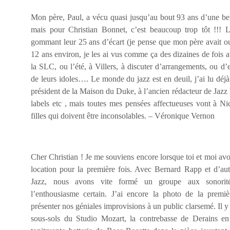
Mon père, Paul, a vécu quasi jusqu’au bout 93 ans d’une bell
mais pour Christian Bonnet, c’est beaucoup trop tôt !!! L
gommant leur 25 ans d’écart (je pense que mon père avait oub
12 ans environ, je les ai vus comme ça des dizaines de fois a
la SLC, ou l’été, à Villers, à discuter d’arrangements, ou d’
de leurs idoles…. Le monde du jazz est en deuil, j’ai lu d
président de la Maison du Duke, à l’ancien rédacteur de Jazz h
labels etc , mais toutes mes pensées affectueuses vont à Nicol
filles qui doivent être inconsolables. – Véronique Vernon
Cher Christian ! Je me souviens encore lorsque toi et moi av
location pour la première fois. Avec Bernard Rapp et d’aut
Jazz, nous avons vite formé un groupe aux sonorit
l’enthousiasme certain. J’ai encore la photo de la premi
présenter nos géniales improvisions à un public clarsemé. Il y 
sous-sols du Studio Mozart, la contrebasse de Derains en é