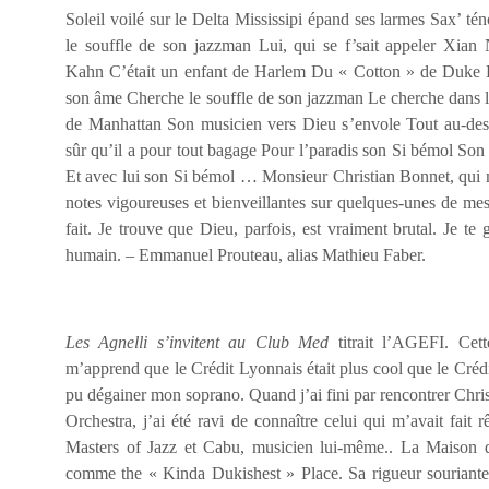
Soleil voilé sur le Delta Mississipi épand ses larmes Sax’ t
le souffle de son jazzman Lui, qui se f’sait appeler Xian
Kahn C’était un enfant de Harlem Du « Cotton » de Duke E
son âme Cherche le souffle de son jazzman Le cherche dans le
de Manhattan Son musicien vers Dieu s’envole Tout au-des
sûr qu’il a pour tout bagage Pour l’paradis son Si bémol Son
Et avec lui son Si bémol … Monsieur Christian Bonnet, qui m’
notes vigoureuses et bienveillantes sur quelques-unes de mes
fait. Je trouve que Dieu, parfois, est vraiment brutal. Je t
humain. – Emmanuel Prouteau, alias Mathieu Faber.
Les Agnelli s’invitent au Club Med
titrait l’AGEFI. Cet
m’apprend que le Crédit Lyonnais était plus cool que le Créd
pu dégainer mon soprano. Quand j’ai fini par rencontrer Chri
Orchestra, j’ai été ravi de connaître celui qui m’avait fait r
Masters of Jazz et Cabu, musicien lui-même.. La Maison 
comme the « Kinda Dukishest » Place. Sa rigueur souriante 