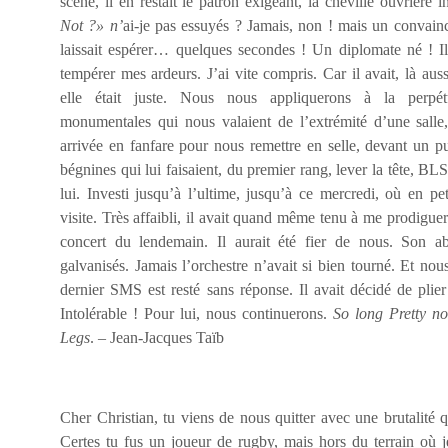
scène, il en restait le patron exigeant, la cheville ouvrière
Not ?» n’
ai-je pas essuyés ? Jamais, non ! mais un convai
laissait espérer… quelques secondes ! Un diplomate né ! Il 
tempérer mes ardeurs. J’ai vite compris. Car il avait, là auss
elle était juste. Nous nous appliquerons à la perpétu
monumentales qui nous valaient de l’extrémité d’une salle,
arrivée en fanfare pour nous remettre en selle, devant un pu
bégnines qui lui faisaient, du premier rang, lever la tête, BL
lui. Investi jusqu’à l’ultime, jusqu’à ce mercredi, où en pe
visite. Très affaibli, il avait quand même tenu à me prodiguer
concert du lendemain. Il aurait été fier de nous. Son a
galvanisés. Jamais l’orchestre n’avait si bien tourné. Et nou
dernier SMS est resté sans réponse. Il avait décidé de plie
Intolérable ! Pour lui, nous continuerons.
So long Pretty no
Legs
. – Jean-Jacques Taïb
Cher Christian, tu viens de nous quitter avec une brutalité q
Certes tu fus un joueur de rugby, mais hors du terrain où je