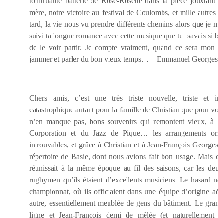
tonitruante batterie de Rose-Rosette dans la pièce jouxtant 
mère, notre victoire au festival de Coulombs, et mille autre
tard, la vie nous vu prendre différents chemins alors que je m
suivi ta longue romance avec cette musique que tu savais si bi
de le voir partir. Je compte vraiment, quand ce sera mon t
jammer et parler du bon vieux temps… – Emmanuel Georges
Chers amis, c’est une très triste nouvelle, triste et i
catastrophique autant pour la famille de Christian que pour vo
n’en manque pas, bons souvenirs qui remontent vieux, à
Corporation et du Jazz de Pique… les arrangements ori
introuvables, et grâce à Christian et à Jean-François George
répertoire de Basie, dont nous avions fait bon usage. Mais c
réunissait à la même époque au fil des saisons, car les deu
rugbymen qu’ils étaient d’excellents musiciens. Le hasard 
championnat, où ils officiaient dans une équipe d’origine 
autre, essentiellement meublée de gens du bâtiment. Le gra
ligne et Jean-François demi de mêlée (et naturellement c