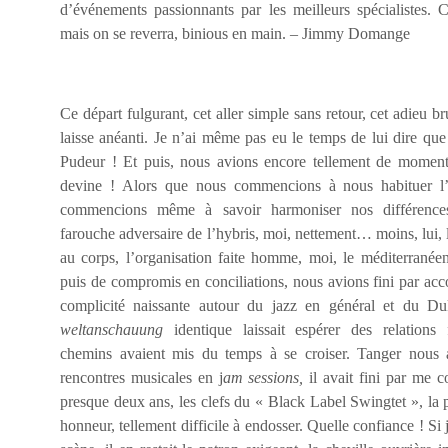
d’événements passionnants par les meilleurs spécialistes. Ch
mais on se reverra, binious en main. – Jimmy Domange
Ce départ fulgurant, cet aller simple sans retour, cet adieu b
laisse anéanti. Je n’ai même pas eu le temps de lui dire que
Pudeur ! Et puis, nous avions encore tellement de moment
devine ! Alors que nous commencions à nous habituer l’u
commencions même à savoir harmoniser nos différences, 
farouche adversaire de l’hybris, moi, nettement… moins, lui, 
au corps, l’organisation faite homme, moi, le méditerranéen
puis de compromis en conciliations, nous avions fini par ac
complicité naissante autour du jazz en général et du Duk
weltanschauung
identique laissait espérer des relations 
chemins avaient mis du temps à se croiser. Tanger nous 
rencontres musicales en j
am sessions,
il avait fini par me c
presque deux ans, les clefs du « Black Label Swingtet », la 
honneur, tellement difficile à endosser. Quelle confiance ! Si 