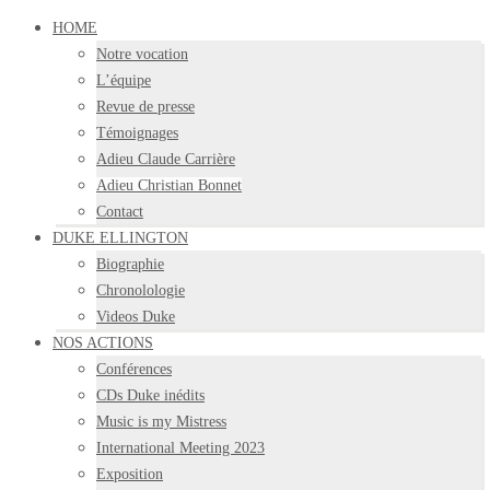
HOME
Notre vocation
L’équipe
Revue de presse
Témoignages
Adieu Claude Carrière
Adieu Christian Bonnet
Contact
DUKE ELLINGTON
Biographie
Chronolologie
Videos Duke
NOS ACTIONS
Conférences
CDs Duke inédits
Music is my Mistress
International Meeting 2023
Exposition