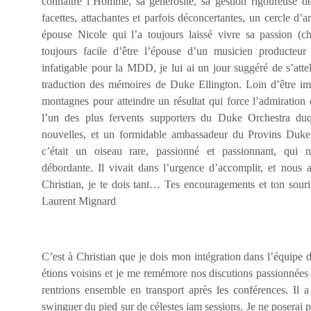
connaître l’Homme, sa générosité, sa gestion rigoureuse de 
facettes, attachantes et parfois déconcertantes, un cercle d’a
épouse Nicole qui l’a toujours laissé vivre sa passion (c
toujours facile d’être l’épouse d’un musicien producteur 
infatigable pour la MDD, je lui ai un jour suggéré de s’atte
traduction des mémoires de Duke Ellington. Loin d’être imp
montagnes pour atteindre un résultat qui force l’admiration d
l’un des plus fervents supporters du Duke Orchestra duq
nouvelles, et un formidable ambassadeur du Provins Duke 
c’était un oiseau rare, passionné et passionnant, qui 
débordante. Il vivait dans l’urgence d’accomplir, et nous 
Christian, je te dois tant… Tes encouragements et ton sou
Laurent Mignard
C’est à Christian que je dois mon intégration dans l’équip
étions voisins et je me remémore nos discutions passionnées
rentrions ensemble en transport après les conférences. Il 
swinguer du pied sur de célestes jam sessions. Je ne poserai 