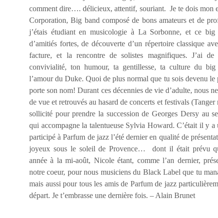
comment dire…. délicieux, attentif, souriant. Je te dois mon
Corporation, Big band composé de bons amateurs et de profe
j’étais étudiant en musicologie à La Sorbonne, et ce big
d’amitiés fortes, de découverte d’un répertoire classique av
facture, et la rencontre de solistes magnifiques. J’ai d
convivialité, ton humour, ta gentillesse, ta culture du bi
l’amour du Duke. Quoi de plus normal que tu sois devenu le p
porte son nom! Durant ces décennies de vie d’adulte, nous 
de vue et retrouvés au hasard de concerts et festivals (Tanger
sollicité pour prendre la succession de Georges Dersy au s
qui accompagne la talentueuse Sylvia Howard. C’était il y 
participé à Parfum de jazz l’été dernier en qualité de présenta
joyeux sous le soleil de Provence… dont il était prévu qu’
année à la mi-août, Nicole étant, comme l’an dernier, prés
notre coeur, pour nous musiciens du Black Label que tu manag
mais aussi pour tous les amis de Parfum de jazz particulière
départ. Je t’embrasse une dernière fois. – Alain Brunet