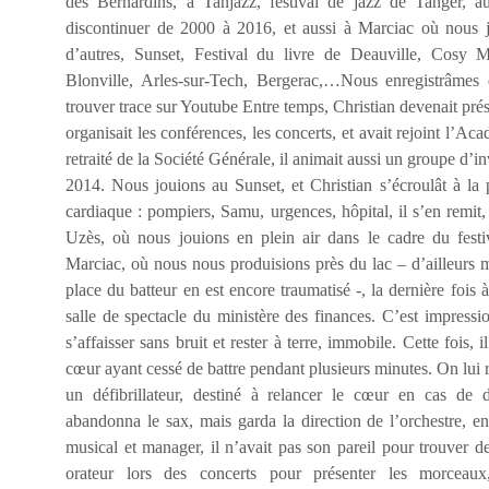
des Bernardins, à Tanjazz, festival de jazz de Tanger, a
discontinuer de 2000 à 2016, et aussi à Marciac où nous 
d’autres, Sunset, Festival du livre de Deauville, Cosy M
Blonville, Arles-sur-Tech, Bergerac,…Nous enregistrâme
trouver trace sur Youtube Entre temps, Christian devenait pr
organisait les conférences, les concerts, et avait rejoint l’Ac
retraité de la Société Générale, il animait aussi un groupe d’i
2014. Nous jouions au Sunset, et Christian s’écroulât à la p
cardiaque : pompiers, Samu, urgences, hôpital, il s’en remit, 
Uzès, où nous jouions en plein air dans le cadre du festi
Marciac, où nous nous produisions près du lac – d’ailleurs mon
place du batteur en est encore traumatisé -, la dernière fois 
salle de spectacle du ministère des finances. C’est impressi
s’affaisser sans bruit et rester à terre, immobile. Cette fois, il
cœur ayant cessé de battre pendant plusieurs minutes. On lui r
un défibrillateur, destiné à relancer le cœur en cas de dé
abandonna le sax, mais garda la direction de l’orchestre, en
musical et manager, il n’avait pas son pareil pour trouver des
orateur lors des concerts pour présenter les morceaux,