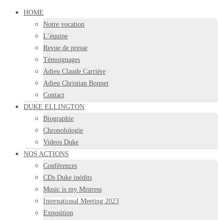
HOME
Notre vocation
L’équipe
Revue de presse
Témoignages
Adieu Claude Carrière
Adieu Christian Bonnet
Contact
DUKE ELLINGTON
Biographie
Chronolologie
Videos Duke
NOS ACTIONS
Conférences
CDs Duke inédits
Music is my Mistress
International Meeting 2023
Exposition