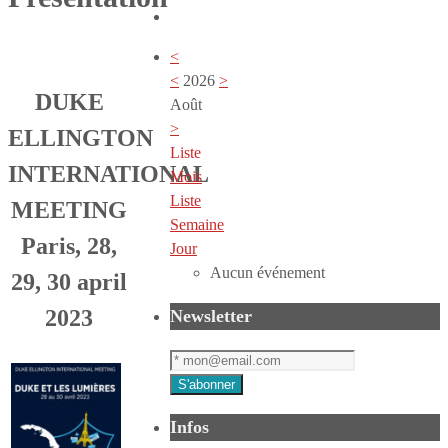
<
<
2026
>
DUKE
Août
>
ELLINGTON
Liste
INTERNATIONAL
Mois
Liste
MEETING
Semaine
Paris, 28,
Jour
Aucun événement
29, 30 april
2023
Newsletter
Infos