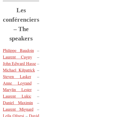
Les
conférenciers
– The
speakers
Philippe Baudoin
–
Laurent Cugny
–
John Edward Hasse
–
Michael Kilpatrick
–
Steven Lasker
–
Anne Legrand
–
Marylin Lester
–
Laurent Lukic
–
Daniel Maximin
–
Laurent Mignard
–
Leïla Olivesi
David
–