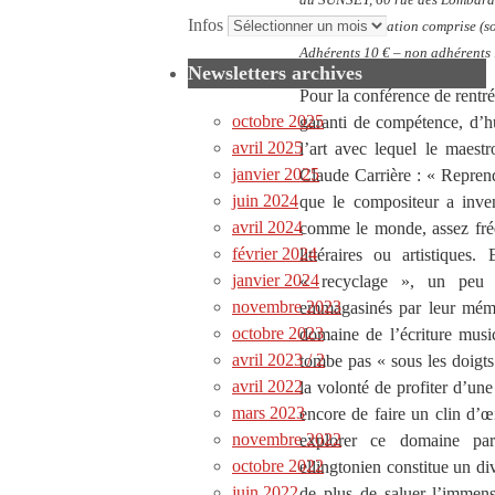
Infos
Tarif consommation comprise (sof
Adhérents 10 € – non adhérents
Newsletters archives
Pour la conférence de rentré
octobre 2025
garanti de compétence, d’h
avril 2025
l’art avec lequel le maest
janvier 2025
Claude Carrière : « Repren
juin 2024
que le compositeur a inven
avril 2024
comme le monde, assez fréq
février 2024
littéraires ou artistique
janvier 2024
« recyclage », un peu c
novembre 2023
emmagasinés par leur mémo
octobre 2023
domaine de l’écriture music
avril 2023 / 2
tombe pas « sous les doigts
avril 2022
la volonté de profiter d’une
mars 2023
encore de faire un clin d’œ
novembre 2022
explorer ce domaine par
octobre 2022
ellingtonien constitue un d
juin 2022
de plus de saluer l’immens