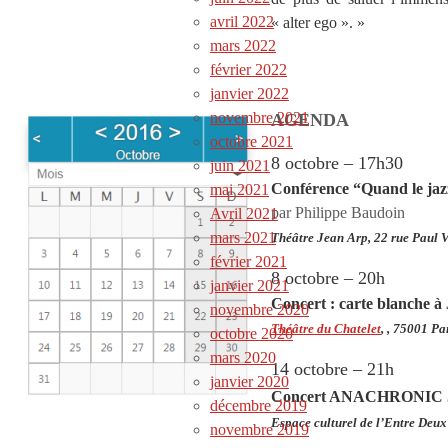
avril 2022
« alter ego ». »
mars 2022
février 2022
janvier 2022
novembre 2021
AGENDA
octobre 2021
8 octobre – 17h30
juin 2021
Conférence “Quand le jazz
mai 2021
par Philippe Baudoin
Avril 2021
mars 2021
Théâtre Jean Arp, 22 rue Paul 
février 2021
8 octobre – 20h
janvier 2021
Concert : carte blanch
novembre 2020
Théâtre du Chatelet
, , 75001 Pa
octobre 2020
mars 2020
14 octobre – 21h
janvier 2020
Concert ANACHRONIC
décembre 2019
Espace culturel de l’Entre Deu
novembre 2019