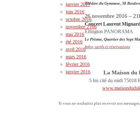
Théâtre du Gymnase,
38 Boulev
janvier 2017
juin 2016
26 novembre 2016 – 21
octobre 2016
Concert Laurent Mig
novembre 2106
Ellington PANORAMA
mai 2016
Le Prisme, Quartier des Sept M
été 2016
Infos, tarifs et réservations
avril 2016
mars 2016
février 2016
janvier 2016
La Maison du
5 bis cité du midi 75018 
www.maisondudu
Si vous ne souhaitez plus recevoir nos message