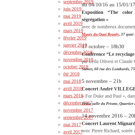
septembre 2019
du 04/10/16 au 15/01/1
juin 2019
Exposition “The color 
mai 2019
ségrégation »
avril 2019
avec de nombreux documents
mars 2019
Musée du Quai Branly
,
37 quai 
février 2019
janvier 2019
17 octobre – 18h30
décembre 2018
Conférence “Le recyclage
novembre 2018
par Leïla Olivesi et Claude 
octobre 2018
Sunset, 60 rue des Lombards, 7
été 2018
5 novembre – 21h
mai 2018
avril 2018
Concert André VILLEG
mars 2018
« For Duke and Paul », dans
décembre 2017
Petite salle du Prisme, Quartie
novembre 2017
14 novembre 2016 – 20
septembre 2017
Concert Laurent Mig
mai 2017
avec Pierre Richard, soirée 
avril 2017