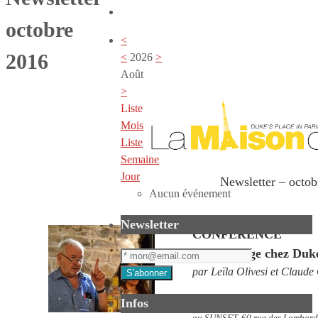
octobre
<
2016
<
2026
>
Août
>
Liste
Mois
Liste
Semaine
Jour
Newsletter – octo
Aucun événement
Newsletter
CONFÉRENCE
Le recyclage chez Duk
par Leïla Olivesi et Claude
Lundi 17 octobre à 18h30
Infos
au SUNSET, 60 rue des Lombards