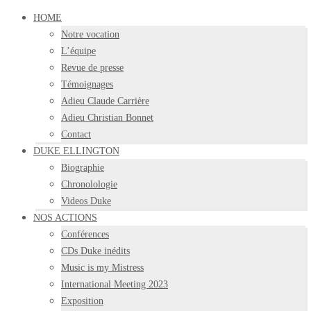
HOME
Notre vocation
L’équipe
Revue de presse
Témoignages
Adieu Claude Carrière
Adieu Christian Bonnet
Contact
DUKE ELLINGTON
Biographie
Chronolologie
Videos Duke
NOS ACTIONS
Conférences
CDs Duke inédits
Music is my Mistress
International Meeting 2023
Exposition