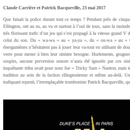
Claude Carrière et Patrick Bacqueville, 23 mai 2017
Que faisait la police durant tout ce temps ? Pendant près de cinq
Ellington, ont au su, au vu et surtout à l’ouï de tous, sans la moin
très florissant trafic d’un jeu qui s’est propagé à la vitesse grand V 
celui du son. Du « wa-wa » au « ya-ya », du « ou-wa » au « w
énergumènes n’hésitaient pas à jouer leur va-tout en utilisant de d
verre pour mener à bien leur sinistre besogne. Hurlements, grognem
soupirs, aucune perversion sonore n’aura été ignorée par ces sin
inquiétante tribu avait pour nom Joe « Tricky Sam » Nanton, mais to
tradition au sein de la faction ellingtonienne et même au-delà. U
trafiquant repenti, l’irremplaçable tromboniste Patrick Bacqueville, qu