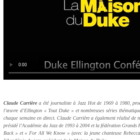
Claude Carrière
a été journaliste à Jazz Hot de 1969 à 1980, pro
l’œuvre d’Ellington « Tout Duke » et nombreuses séries thématique
chaque semaine en direct. Claude Carrière a également réalisé de 
présidé l’Académie du Jazz de 1993 à 2004 et la fédération Grands 
Back » et « For All We Know » (avec la jeune chanteuse Rebecca C