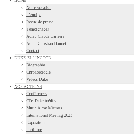
HOME
Notre vocation
L’équipe
Revue de presse
Témoignages
Adieu Claude Carrière
Adieu Christian Bonnet
Contact
DUKE ELLINGTON
Biographie
Chronolologie
Videos Duke
NOS ACTIONS
Conférences
CDs Duke inédits
Music is my Mistress
International Meeting 2023
Exposition
Partitions