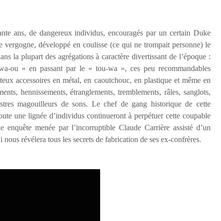
uante ans, de dangereux individus, encouragés par un certain Duke
dre vergogne, développé en coulisse (ce qui ne trompait personne) le
dans la plupart des agrégations à caractère divertissant de l’époque :
a-ou » en passant par le « tou-wa », ces peu recommandables
outeux accessoires en métal, en caoutchouc, en plastique et même en
ents, hennissements, étranglements, tremblements, râles, sanglots,
istres magouilleurs de sons. Le chef de gang historique de cette
ute une lignée d’individus continueront à perpétuer cette coupable
ne enquête menée par l’incorruptible Claude Carrière assisté d’un
i nous révélera tous les secrets de fabrication de ses ex-confrères.