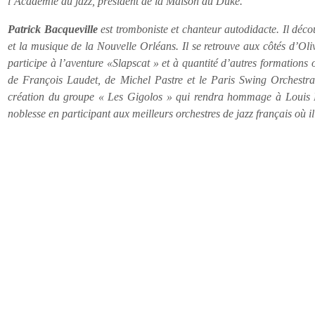
l’Académie du jazz, président de la Maison du Duke.
Patrick Bacqueville
est
t
romboniste et chanteur autodidacte. Il déc
et la musique de la Nouvelle Orléans. Il se retrouve aux côtés d’O
participe à l’aventure «Slapscat » et à quantité d’autres formations o
de François Laudet, de Michel Pastre et le Paris Swing Orchestra o
création du groupe « Les Gigolos » qui rendra hommage à Louis Pr
noblesse en participant aux meilleurs orchestres de jazz français où il