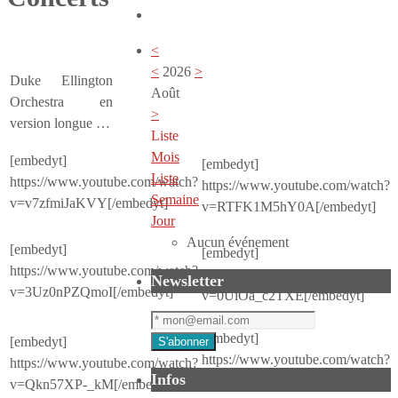
<
<
2026
>
Duke Ellington
Août
Orchestra en
>
version longue …
Liste
Mois
[embedyt]
[embedyt]
Liste
https://www.youtube.com/watch?
https://www.youtube.com/watch?
Semaine
v=v7zfmiJaKVY[/embedyt]
v=RTFK1M5hY0A[/embedyt]
Jour
Aucun événement
[embedyt]
[embedyt]
https://www.youtube.com/watch?
https://www.youtube.com/watch?
Newsletter
v=3Uz0nPZQmoI[/embedyt]
v=0UiOa_c2TXE[/embedyt]
[embedyt]
[embedyt]
https://www.youtube.com/watch?
https://www.youtube.com/watch?
Infos
v=r8T5-AxBUwI[/embedyt]
v=Qkn57XP-_kM[/embedyt]