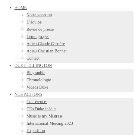
HOME
Notre vocation
L’équipe
Revue de presse
Témoignages
Adieu Claude Carrière
Adieu Christian Bonnet
Contact
DUKE ELLINGTON
Biographie
Chronolologie
Videos Duke
NOS ACTIONS
Conférences
CDs Duke inédits
Music is my Mistress
International Meeting 2023
Exposition