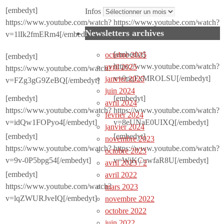
[embedyt]
[embedyt]
Infos
https://www.youtube.com/watch?
https://www.youtube.com/watch?
Newsletters archives
v=1lIk2fmERm4[/embedyt]
v=MVh6yeCTKm4[/embedyt]
[embedyt]
octobre 2025
[embedyt]
https://www.youtube.com/watch?
avril 2025
https://www.youtube.com/watch?
v=0pqFxMROLSU[/embedyt]
janvier 2025
v=FZg3gG9ZeBQ[/embedyt]
juin 2024
[embedyt]
[embedyt]
avril 2024
https://www.youtube.com/watch?
https://www.youtube.com/watch?
février 2024
v=idQw1FOPyo4[/embedyt]
v=8eUNaE0UIXQ[/embedyt]
janvier 2024
[embedyt]
[embedyt]
novembre 2023
https://www.youtube.com/watch?
https://www.youtube.com/watch?
octobre 2023
v=9v-0P5bpg54[/embedyt]
v=WjKCuwfaR8U[/embedyt]
avril 2023 / 2
[embedyt]
avril 2022
https://www.youtube.com/watch?
mars 2023
v=lqZWURJveIQ[/embedyt]
novembre 2022
octobre 2022
juin 2022