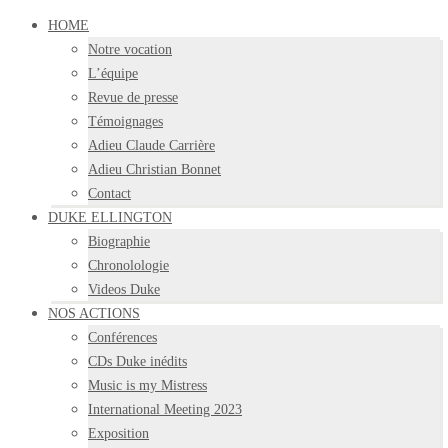
HOME
Notre vocation
L’équipe
Revue de presse
Témoignages
Adieu Claude Carrière
Adieu Christian Bonnet
Contact
DUKE ELLINGTON
Biographie
Chronolologie
Videos Duke
NOS ACTIONS
Conférences
CDs Duke inédits
Music is my Mistress
International Meeting 2023
Exposition