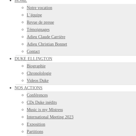
HOME
Notre vocation
L’équipe
Revue de presse
Témoignages
Adieu Claude Carrière
Adieu Christian Bonnet
Contact
DUKE ELLINGTON
Biographie
Chronolologie
Videos Duke
NOS ACTIONS
Conférences
CDs Duke inédits
Music is my Mistress
International Meeting 2023
Exposition
Partitions