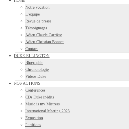
HOME
Notre vocation
L’équipe
Revue de presse
Témoignages
Adieu Claude Carrière
Adieu Christian Bonnet
Contact
DUKE ELLINGTON
Biographie
Chronolologie
Videos Duke
NOS ACTIONS
Conférences
CDs Duke inédits
Music is my Mistress
International Meeting 2023
Exposition
Partitions