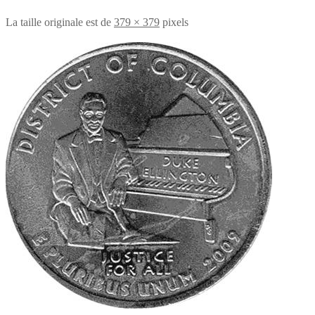
La taille originale est de
379 × 379
pixels