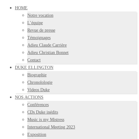
HOME
Notre vocation
L’équipe
Revue de presse
Témoignages
Adieu Claude Carrière
Adieu Christian Bonnet
Contact
DUKE ELLINGTON
Biographie
Chronolologie
Videos Duke
NOS ACTIONS
Conférences
CDs Duke inédits
Music is my Mistress
International Meeting 2023
Exposition