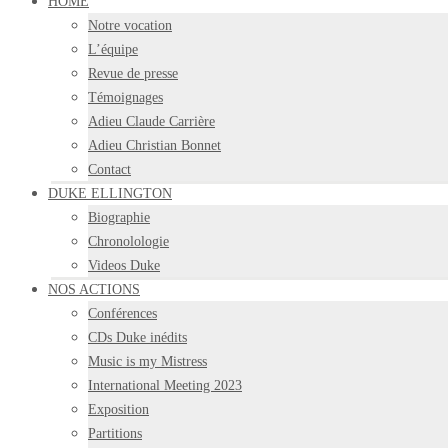
HOME
Notre vocation
L’équipe
Revue de presse
Témoignages
Adieu Claude Carrière
Adieu Christian Bonnet
Contact
DUKE ELLINGTON
Biographie
Chronolologie
Videos Duke
NOS ACTIONS
Conférences
CDs Duke inédits
Music is my Mistress
International Meeting 2023
Exposition
Partitions