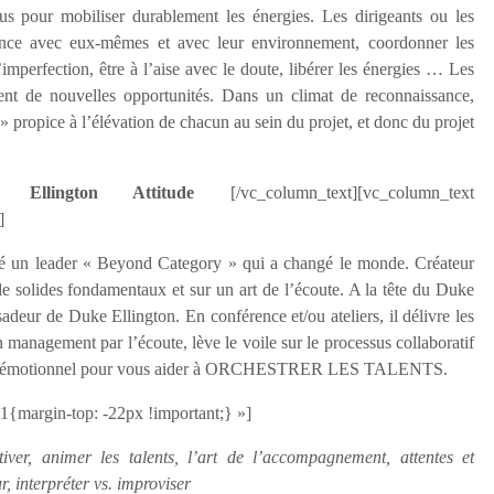
s pour mobiliser durablement les énergies. Les dirigeants ou les
rence avec eux-mêmes et avec leur environnement, coordonner les
imperfection, être à l’aise avec le doute, libérer les énergies … Les
vent de nouvelles opportunités. Dans un climat de reconnaissance,
» propice à l’élévation de chacun au sein du projet, et donc du projet
Ellington Attitude
[/vc_column_text][vc_column_text
]
vélé un leader « Beyond Category » qui a changé le monde. Créateur
de solides fondamentaux et sur un art de l’écoute. A la tête du Duke
eur de Duke Ellington. En conférence et/ou ateliers, il délivre les
n management par l’écoute, lève le voile sur le processus collaboratif
 versant émotionnel pour vous aider à ORCHESTRER LES TALENTS.
{margin-top: -22px !important;} »]
tiver, animer les talents, l’art de l’accompagnement, attentes et
, interpréter vs. improviser