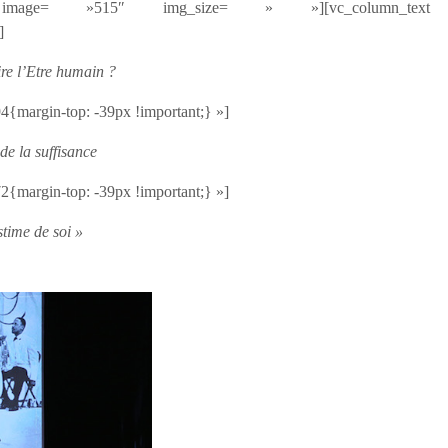
ge image= »515″ img_size= » »][vc_column_text
]
ire l’Etre humain ?
{margin-top: -39px !important;} »]
e la suffisance
{margin-top: -39px !important;} »]
stime de soi »