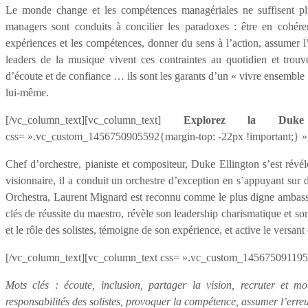
Le monde change et les compétences managériales ne suffisent plu
managers sont conduits à concilier les paradoxes : être en cohé
expériences et les compétences, donner du sens à l’action, assumer l’
leaders de la musique vivent ces contraintes au quotidien et trou
d’écoute et de confiance … ils sont les garants d’un « vivre ensemble 
lui-même.
[/vc_column_text][vc_column_text]
Explorez la Duke 
css= ».vc_custom_1456750905592{margin-top: -22px !important;} »
Chef d’orchestre, pianiste et compositeur, Duke Ellington s’est ré
visionnaire, il a conduit un orchestre d’exception en s’appuyant sur 
Orchestra, Laurent Mignard est reconnu comme le plus digne ambassad
clés de réussite du maestro, révèle son leadership charismatique et so
et le rôle des solistes, témoigne de son expérience, et active le
[/vc_column_text][vc_column_text css= ».vc_custom_1456750911951
Mots clés : écoute, inclusion, partager la vision, recruter et mo
responsabilités des solistes, provoquer la compétence, assumer l’erreur