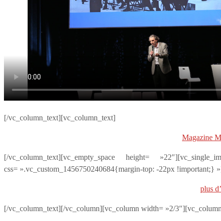
[/vc_column_text][vc_column_text]
Magazine M
[/vc_column_text][vc_empty_space height= »22″][vc_singl
css= ».vc_custom_1456750240684{margin-top: -22px !important;} »
plus d
[/vc_column_text][/vc_column][vc_column width= »2/3″][vc_column