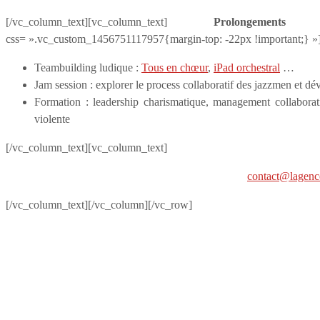
[/vc_column_text][vc_column_text]
Prolongement
css= ».vc_custom_1456751117957{margin-top: -22px !important;} »
Teambuilding ludique :
Tous en chœur
,
iPad orchestral
…
Jam session : explorer le process collaboratif des jazzmen et d
Formation : leadership charismatique, management collaborati
violente
[/vc_column_text][vc_column_text]
contact@lagenc
[/vc_column_text][/vc_column][/vc_row]