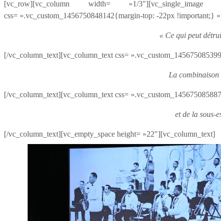
[vc_row][vc_column width= »1/3″][vc_single_ima
css= ».vc_custom_1456750848142{margin-top: -22px !important;} »
« Ce qui peut détru
[/vc_column_text][vc_column_text css= ».vc_custom_1456750853994
La combinaison d
[/vc_column_text][vc_column_text css= ».vc_custom_1456750858872
et de la sous-e
[/vc_column_text][vc_empty_space height= »22″][vc_column_text]