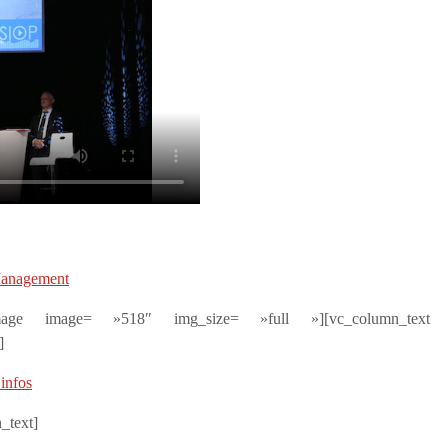
anagement
e_image image= »518″ img_size= »full »][vc_column_text
]
’infos
_text]