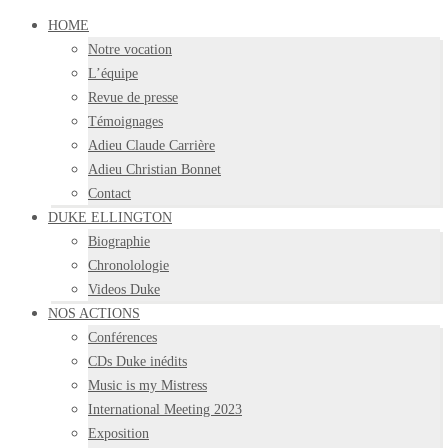
HOME
Notre vocation
L’équipe
Revue de presse
Témoignages
Adieu Claude Carrière
Adieu Christian Bonnet
Contact
DUKE ELLINGTON
Biographie
Chronolologie
Videos Duke
NOS ACTIONS
Conférences
CDs Duke inédits
Music is my Mistress
International Meeting 2023
Exposition