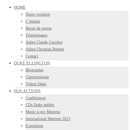
HOME
Notre vocation
L’équipe
Revue de presse
Témoignages
Adieu Claude Carrière
Adieu Christian Bonnet
Contact
DUKE ELLINGTON
Biographie
Chronolologie
Videos Duke
NOS ACTIONS
Conférences
CDs Duke inédits
Music is my Mistress
International Meeting 2023
Exposition