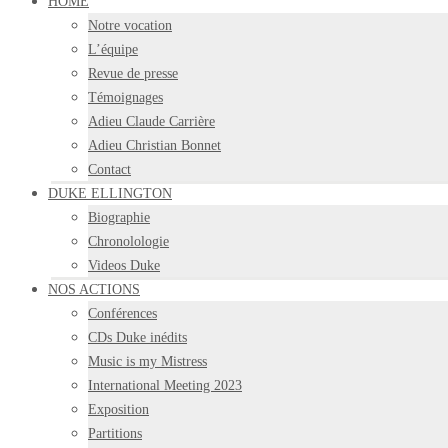
HOME
Notre vocation
L’équipe
Revue de presse
Témoignages
Adieu Claude Carrière
Adieu Christian Bonnet
Contact
DUKE ELLINGTON
Biographie
Chronolologie
Videos Duke
NOS ACTIONS
Conférences
CDs Duke inédits
Music is my Mistress
International Meeting 2023
Exposition
Partitions