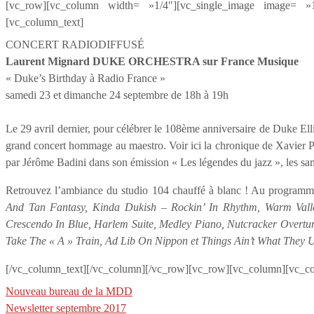
[vc_row][vc_column width= »1/4″][vc_single_image image= »
[vc_column_text]
CONCERT RADIODIFFUSÉ
Laurent Mignard DUKE ORCHESTRA sur France Musique
« Duke’s Birthday à Radio France »
samedi 23 et dimanche 24 septembre de 18h à 19h
Le 29 avril dernier, pour célébrer le 108ème anniversaire de Duke Ell
grand concert hommage au maestro. Voir ici la chronique de Xavier P
par Jérôme Badini dans son émission « Les légendes du jazz », les s
Retrouvez l’ambiance du studio 104 chauffé à blanc ! Au program
And Tan Fantasy, Kinda Dukish – Rockin’ In Rhythm, Warm Vall
Crescendo In Blue, Harlem Suite, Medley Piano, Nutcracker Overt
Take The « A » Train, Ad Lib On Nippon et Things Ain’t What They 
[/vc_column_text][/vc_column][/vc_row][vc_row][vc_column][vc_co
Nouveau bureau de la MDD
Newsletter septembre 2017