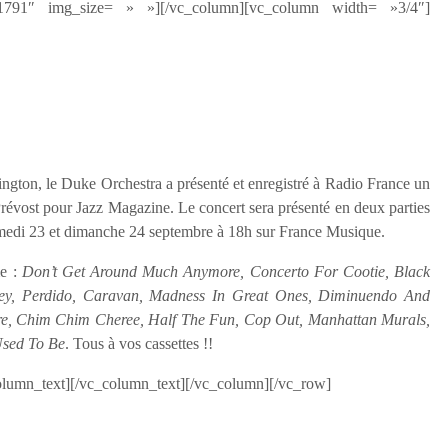
1791″ img_size= » »][/vc_column][vc_column width= »3/4″]
ington, le Duke Orchestra a présenté et enregistré à Radio France un
révost pour Jazz Magazine. Le concert sera présenté en deux parties
amedi 23 et dimanche 24 septembre à 18h sur France Musique.
me :
Don’t Get Around Much Anymore, Concerto For Cootie, Black
ey, Perdido, Caravan, Madness In Great Ones, Diminuendo And
ure, Chim Chim Cheree, Half The Fun, Cop Out, Manhattan Murals,
Used To Be
. Tous à vos cassettes !!
lumn_text][/vc_column_text][/vc_column][/vc_row]