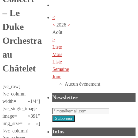
– Le
<
Duke
<
2026
>
Août
Orchestra
>
Liste
au
Mois
Liste
Châtelet
Semaine
Jour
Aucun événement
[vc_row]
[vc_column
Newsletter
width= »1/4″]
[vc_single_image
image= »391″
img_size= » »]
[/vc_column]
Infos