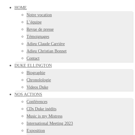
HOME
Notre vocation
L’équipe
Revue de presse
Témoignages
Adieu Claude Carrière
Adieu Christian Bonnet
Contact
DUKE ELLINGTON
Biographie
Chronolologie
Videos Duke
NOS ACTIONS
Conférences
CDs Duke inédits
Music is my Mistress
International Meeting 2023
Exposition