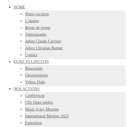
HOME
Notre vocation
L’équipe
Revue de presse
Témoignages
Adieu Claude Carrière
Adieu Christian Bonnet
Contact
DUKE ELLINGTON
Biographie
Chronolologie
Videos Duke
NOS ACTIONS
Conférences
CDs Duke inédits
Music is my Mistress
International Meeting 2023
Exposition