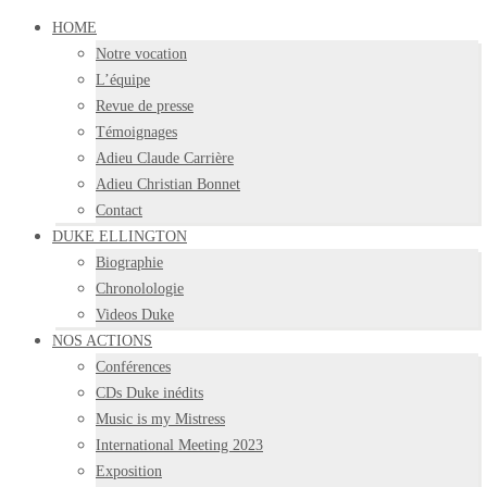
HOME
Notre vocation
L’équipe
Revue de presse
Témoignages
Adieu Claude Carrière
Adieu Christian Bonnet
Contact
DUKE ELLINGTON
Biographie
Chronolologie
Videos Duke
NOS ACTIONS
Conférences
CDs Duke inédits
Music is my Mistress
International Meeting 2023
Exposition