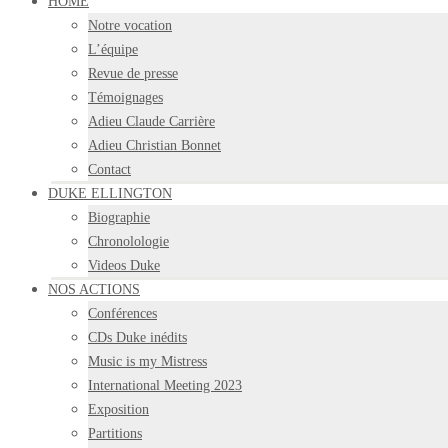
HOME
Notre vocation
L’équipe
Revue de presse
Témoignages
Adieu Claude Carrière
Adieu Christian Bonnet
Contact
DUKE ELLINGTON
Biographie
Chronolologie
Videos Duke
NOS ACTIONS
Conférences
CDs Duke inédits
Music is my Mistress
International Meeting 2023
Exposition
Partitions