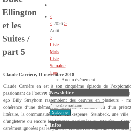
Ellington
<
et les
<
2026
>
Août
Suites /
>
Liste
part 5
Mois
Liste
Semaine
Jour
Claude Carrière, 11 novembre 2018
Aucun événement
Claude Carrière en est à son cinquième épisode de l’exploratio
Newsletter
passionnant de l’oeuvre de Duke Ellington : les « Suites ». Sous ce 
ego Billy Strayhorn rassemblent des oeuvres en plusieurs « m
cohérence d’une thématique musicale commune ou d’un prétexte
littéraire, la communauté noire, Shakespeare, Steinbeck, une ville,
d’angleterre ou encore les femmes, parfumées ou tatouées… Souve
Infos
carrément ignorées par les puristes, ces oeuvres contiennent beaucou