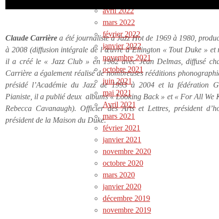
avril 2022
mars 2022
février 2022
Claude Carrière
a été journaliste à Jazz Hot de 1969 à 1980, prod
janvier 2022
à 2008 (diffusion intégrale de l’œuvre d’Ellington « Tout Duke » et
novembre 2021
il a créé le « Jazz Club » en 1982 avec Jean Delmas, diffusé ch
octobre 2021
Carrière a également réalisé de nombreuses rééditions phonographiq
juin 2021
présidé l’Académie du Jazz de 1993 à 2004 et la fédération G
mai 2021
Pianiste, il a publié deux albums « Looking Back » et « For All We
Avril 2021
Rebecca Cavanaugh). Officier des Arts et Lettres, président d’
mars 2021
président de la Maison du Duke.
février 2021
janvier 2021
novembre 2020
octobre 2020
mars 2020
janvier 2020
décembre 2019
novembre 2019