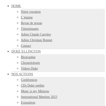
HOME
Notre vocation
L’équipe
Revue de presse
Témoignages
Adieu Claude Carrière
Adieu Christian Bonnet
Contact
DUKE ELLINGTON
Biographie
Chronolologie
Videos Duke
NOS ACTIONS
Conférences
CDs Duke inédits
Music is my Mistress
International Meeting 2023
Exposition