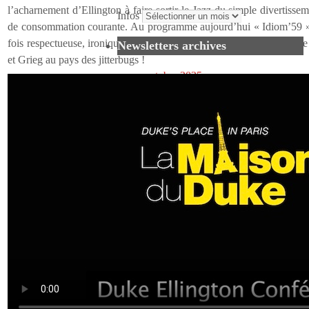
l’acharnement d’Ellington à faire sortir le Jazz du simple divertiss
Infos
de consommation courante. Au programme aujourd’hui « Idiom’59 » e
fois respectueuse, ironique, savante et swinguante du Casse-Noiset
Newsletters archives
et Grieg au pays des jitterbugs !
octobre 2025
avril 2025
janvier 2025
juin 2024
avril 2024
février 2024
janvier 2024
novembre 2023
octobre 2023
avril 2023 / 2
avril 2022
mars 2023
novembre 2022
octobre 2022
juin 2022