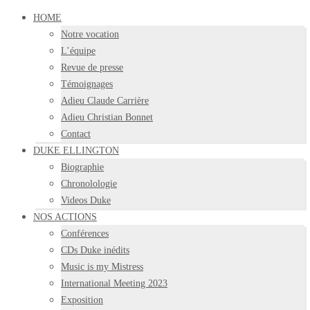
HOME
Notre vocation
L’équipe
Revue de presse
Témoignages
Adieu Claude Carrière
Adieu Christian Bonnet
Contact
DUKE ELLINGTON
Biographie
Chronolologie
Videos Duke
NOS ACTIONS
Conférences
CDs Duke inédits
Music is my Mistress
International Meeting 2023
Exposition