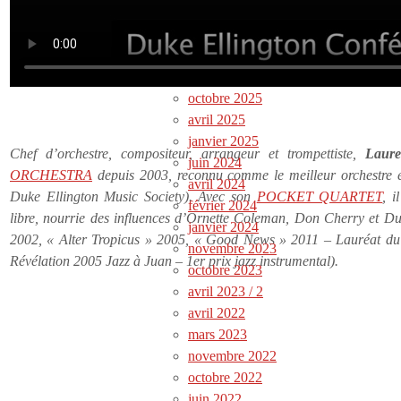
Infos
Newsletters archives
octobre 2025
avril 2025
janvier 2025
Chef d’orchestre, compositeur, arrangeur et trompettiste,
Laure
juin 2024
ORCHESTRA
depuis 2003, reconnu comme le meilleur orchestre ell
avril 2024
Duke Ellington Music Society). Avec son
POCKET QUARTET
, i
février 2024
libre, nourrie des influences d’Ornette Coleman, Don Cherry et Du
janvier 2024
2002, « Alter Tropicus » 2005, « Good News » 2011 – Lauréat du
novembre 2023
Révélation 2005 Jazz à Juan – 1er prix jazz instrumental).
octobre 2023
avril 2023 / 2
avril 2022
mars 2023
novembre 2022
octobre 2022
juin 2022