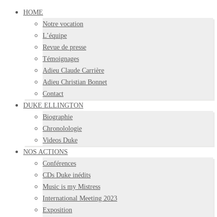
HOME
Notre vocation
L’équipe
Revue de presse
Témoignages
Adieu Claude Carrière
Adieu Christian Bonnet
Contact
DUKE ELLINGTON
Biographie
Chronolologie
Videos Duke
NOS ACTIONS
Conférences
CDs Duke inédits
Music is my Mistress
International Meeting 2023
Exposition