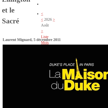
et le
<
Sacré
<
2026
>
Août
>
Liste
Laurent Mignard, 5 décembre 2011
Mois
Liste
Semaine
Jour
Aucun événement
Newsletter
Infos