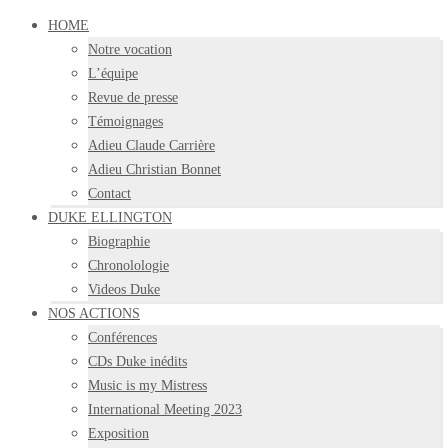
HOME
Notre vocation
L’équipe
Revue de presse
Témoignages
Adieu Claude Carrière
Adieu Christian Bonnet
Contact
DUKE ELLINGTON
Biographie
Chronolologie
Videos Duke
NOS ACTIONS
Conférences
CDs Duke inédits
Music is my Mistress
International Meeting 2023
Exposition