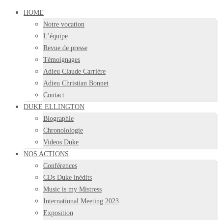
HOME
Notre vocation
L’équipe
Revue de presse
Témoignages
Adieu Claude Carrière
Adieu Christian Bonnet
Contact
DUKE ELLINGTON
Biographie
Chronolologie
Videos Duke
NOS ACTIONS
Conférences
CDs Duke inédits
Music is my Mistress
International Meeting 2023
Exposition