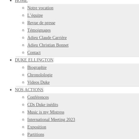
HOME
Notre vocation
L’équipe
Revue de presse
Témoignages
Adieu Claude Carrière
Adieu Christian Bonnet
Contact
DUKE ELLINGTON
Biographie
Chronolologie
Videos Duke
NOS ACTIONS
Conférences
CDs Duke inédits
Music is my Mistress
International Meeting 2023
Exposition
Partitions