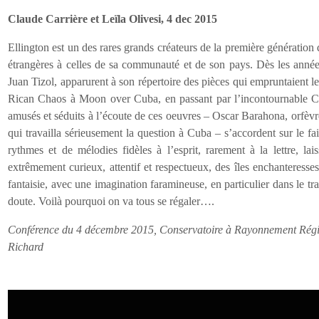
Claude Carrière et Leïla Olivesi, 4 dec 2015
Ellington est un des rares grands créateurs de la première génération
étrangères à celles de sa communauté et de son pays. Dès les années 
Juan Tizol, apparurent à son répertoire des pièces qui empruntaient l
Rican Chaos à Moon over Cuba, en passant par l’incontournable Car
amusés et séduits à l’écoute de ces oeuvres – Oscar Barahona, orfèvr
qui travailla sérieusement la question à Cuba – s’accordent sur le f
rythmes et de mélodies fidèles à l’esprit, rarement à la lettre, lai
extrêmement curieux, attentif et respectueux, des îles enchanteresse
fantaisie, avec une imagination faramineuse, en particulier dans le tr
doute. Voilà pourquoi on va tous se régaler….
Conférence du 4 décembre 2015, Conservatoire à Rayonnement Région
Richard