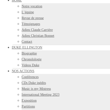
HOME
Notre vocation
L’équipe
Revue de presse
Témoignages
Adieu Claude Carrière
Adieu Christian Bonnet
Contact
DUKE ELLINGTON
Biographie
Chronolologie
Videos Duke
NOS ACTIONS
Conférences
CDs Duke inédits
Music is my Mistress
International Meeting 2023
Exposition
Partitions