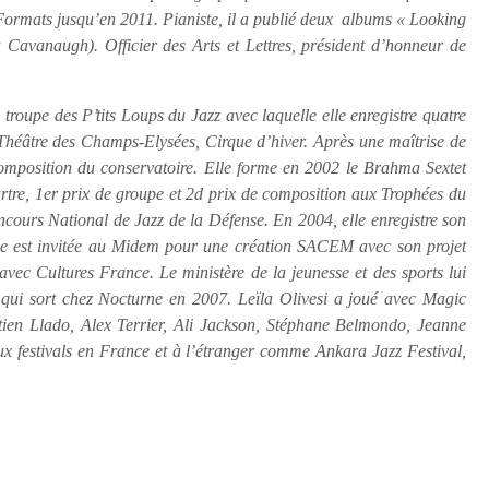
Formats jusqu’en 2011. Pianiste, il a publié deux albums « Looking
avanaugh). Officier des Arts et Lettres, président d’honneur de
 troupe des P’tits Loups du Jazz avec laquelle elle enregistre quatre
 Théâtre des Champs-Elysées, Cirque d’hiver. Après une maîtrise de
composition du conservatoire. Elle forme en 2002 le Brahma Sextet
rtre, 1er prix de groupe et 2d prix de composition aux Trophées du
ncours National de Jazz de la Défense. En 2004, elle enregistre son
e est invitée au Midem pour une création SACEM avec son projet
vec Cultures France. Le ministère de la jeunesse et des sports lui
qui sort chez Nocturne en 2007. Leïla Olivesi a joué avec Magic
ien Llado, Alex Terrier, Ali Jackson, Stéphane Belmondo, Jeanne
 festivals en France et à l’étranger comme Ankara Jazz Festival,