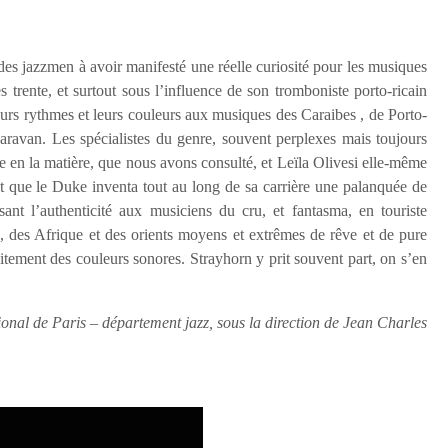
 des jazzmen à avoir manifesté une réelle curiosité pour les musiques
trente, et surtout sous l’influence de son tromboniste porto-ricain
eurs rythmes et leurs couleurs aux musiques des Caraibes , de Porto-
avan. Les spécialistes du genre, souvent perplexes mais toujours
e en la matière, que nous avons consulté, et Leïla Olivesi elle-même
ait que le Duke inventa tout au long de sa carrière une palanquée de
ssant l’authenticité aux musiciens du cru, et fantasma, en touriste
s, des Afrique et des orients moyens et extrêmes de rêve et de pure
aitement des couleurs sonores. Strayhorn y prit souvent part, on s’en
al de Paris – département jazz, sous la direction de Jean Charles