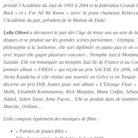
présidé l’Académie du Jazz de 1993 à 2004 et la fédération Grands 
Back » et « For All We Know » (avec la jeune chanteuse Rebecca C
l’Académie du jazz, président de la Maison du Duke.
Leïla Olivesi
a découvert le jazz dès l’âge de treize ans au sein de la
disques et se produit sur les grandes scènes parisiennes : Olympia,
philosophie à la Sorbonne, elle sort diplômée en piano jazz et en 
avec lequel elle gagne plusieurs concours : Tremplin Jazz à Montma
Sunside. Elle est remarquée au tremplin Jazz Ile de France et au Co
premier album « FRIDA » qui reçoit un prix SACEM. En 2006, ell
Aïcha Kandicha et elle réalise une tournée en Grèce et en Turquie a
décerne un prix Défi Jeunes pour son album « L’Etrange Fleur » 
Malik, Elisabeth Kontomanou, Rick Margitza, Manu Codjia, Sébast
Added, Julien Alour, Anne Paceo… Elle se produit dans de nombreux
Marciac, Orléans…
Leïla compose également des musiques de films :
« Paroles de jeunes filles »