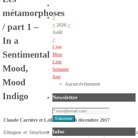
métamorphoses
<
/ part 1 –
<
2026
>
Août
In a
>
Liste
Sentimental
Mois
Liste
Mood,
Semaine
Jour
Mood
Aucun événement
Indigo
Newsletter
Claude Carrière et Leïla Olivesi, 26 décembre 2017
Infos
Ellington et Strayhorn, compositeurs, reprirent au fil des ans cer