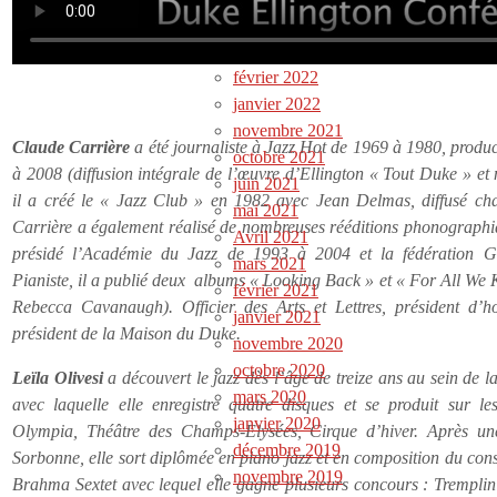
avril 2022
mars 2022
février 2022
janvier 2022
novembre 2021
Claude Carrière
a été journaliste à Jazz Hot de 1969 à 1980, prod
octobre 2021
à 2008 (diffusion intégrale de l’œuvre d’Ellington « Tout Duke » et
juin 2021
il a créé le « Jazz Club » en 1982 avec Jean Delmas, diffusé ch
mai 2021
Carrière a également réalisé de nombreuses rééditions phonographiq
Avril 2021
présidé l’Académie du Jazz de 1993 à 2004 et la fédération G
mars 2021
Pianiste, il a publié deux albums « Looking Back » et « For All We
février 2021
Rebecca Cavanaugh). Officier des Arts et Lettres, président d’
janvier 2021
président de la Maison du Duke.
novembre 2020
octobre 2020
Leïla Olivesi
a découvert le jazz dès l’âge de treize ans au sein de l
mars 2020
avec laquelle elle enregistre quatre disques et se produit sur l
janvier 2020
Olympia, Théâtre des Champs-Elysées, Cirque d’hiver. Après une
décembre 2019
Sorbonne, elle sort diplômée en piano jazz et en composition du cons
novembre 2019
Brahma Sextet avec lequel elle gagne plusieurs concours : Tremplin