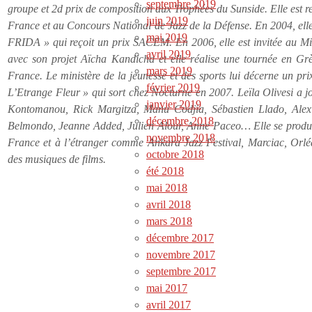
septembre 2019
groupe et 2d prix de composition aux Trophées du Sunside. Elle est r
juin 2019
France et au Concours National de Jazz de la Défense. En 2004, ell
mai 2019
FRIDA » qui reçoit un prix SACEM. En 2006, elle est invitée au
avril 2019
avec son projet Aïcha Kandicha et elle réalise une tournée en Gr
mars 2019
France. Le ministère de la jeunesse et des sports lui décerne un p
février 2019
L’Etrange Fleur » qui sort chez Nocturne en 2007. Leïla Olivesi a 
janvier 2019
Kontomanou, Rick Margitza, Manu Codjia, Sébastien Llado, Alex 
décembre 2018
Belmondo, Jeanne Added, Julien Alour, Anne Paceo… Elle se produi
novembre 2018
France et à l’étranger comme Ankara Jazz Festival, Marciac, Or
octobre 2018
des musiques de films.
été 2018
mai 2018
avril 2018
mars 2018
décembre 2017
novembre 2017
septembre 2017
mai 2017
avril 2017