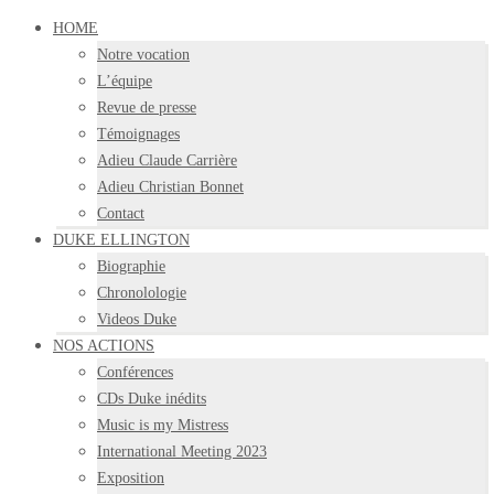
HOME
Notre vocation
L’équipe
Revue de presse
Témoignages
Adieu Claude Carrière
Adieu Christian Bonnet
Contact
DUKE ELLINGTON
Biographie
Chronolologie
Videos Duke
NOS ACTIONS
Conférences
CDs Duke inédits
Music is my Mistress
International Meeting 2023
Exposition