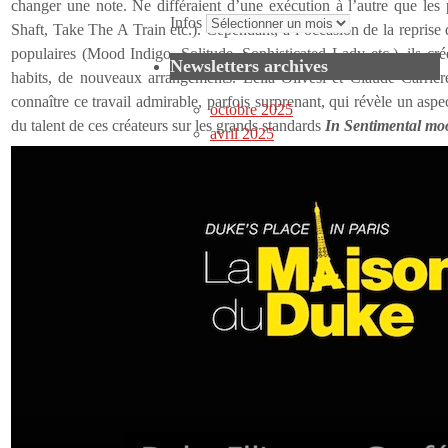
changer une note. Ne différaient d’une exécution à l’autre que les
Infos
Shaft, Take The A Train etc.). Cependant, à l’occasion de la reprise
populaires (Mood Indigo, Solitude, Sophisticated Lady etc.), ils c
Newsletters archives
habits, de nouveaux arrangements. Leïla Olivesi et Claude Carrièr
connaître ce travail admirable, parfois surprenant, qui révèle un asp
octobre 2025
du talent de ces créateurs sur les grands standards
In Sentimental m
avril 2025
janvier 2025
juin 2024
avril 2024
février 2024
janvier 2024
novembre 2023
octobre 2023
avril 2023 / 2
avril 2022
mars 2023
novembre 2022
octobre 2022
juin 2022