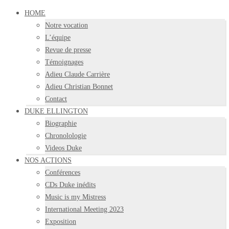
HOME
Notre vocation
L’équipe
Revue de presse
Témoignages
Adieu Claude Carrière
Adieu Christian Bonnet
Contact
DUKE ELLINGTON
Biographie
Chronolologie
Videos Duke
NOS ACTIONS
Conférences
CDs Duke inédits
Music is my Mistress
International Meeting 2023
Exposition