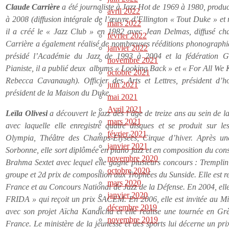
Claude Carrière
a été journaliste à Jazz Hot de 1969 à 1980, prod
avril 2022
à 2008 (diffusion intégrale de l’œuvre d’Ellington « Tout Duke » et
mars 2022
il a créé le « Jazz Club » en 1982 avec Jean Delmas, diffusé ch
février 2022
Carrière a également réalisé de nombreuses rééditions phonographiq
janvier 2022
présidé l’Académie du Jazz de 1993 à 2004 et la fédération G
novembre 2021
Pianiste, il a publié deux albums « Looking Back » et « For All We
octobre 2021
Rebecca Cavanaugh). Officier des Arts et Lettres, président d’
juin 2021
président de la Maison du Duke.
mai 2021
Avril 2021
Leïla Olivesi
a découvert le jazz dès l’âge de treize ans au sein de l
mars 2021
avec laquelle elle enregistre quatre disques et se produit sur l
février 2021
Olympia, Théâtre des Champs-Elysées, Cirque d’hiver. Après une
janvier 2021
Sorbonne, elle sort diplômée en piano jazz et en composition du cons
novembre 2020
Brahma Sextet avec lequel elle gagne plusieurs concours : Tremplin
octobre 2020
groupe et 2d prix de composition aux Trophées du Sunside. Elle est r
mars 2020
France et au Concours National de Jazz de la Défense. En 2004, ell
janvier 2020
FRIDA » qui reçoit un prix SACEM. En 2006, elle est invitée au
décembre 2019
avec son projet Aïcha Kandicha et elle réalise une tournée en Gr
novembre 2019
France. Le ministère de la jeunesse et des sports lui décerne un p