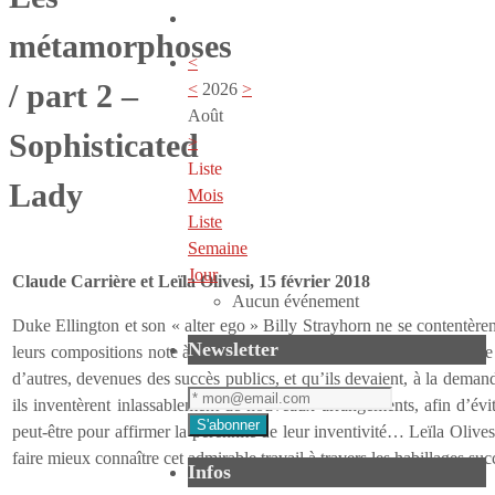
métamorphoses
<
/ part 2 –
<
2026
>
Août
Sophisticated
>
Liste
Lady
Mois
Liste
Semaine
Jour
Claude Carrière et Leïla Olivesi, 15 février 2018
Aucun événement
Duke Ellington et son « alter ego » Billy Strayhorn ne se contentèren
Newsletter
leurs compositions note à note. Ils le firent certes, pour beaucoup 
d’autres, devenues des succès publics, et qu’ils devaient, à la demande
ils inventèrent inlassablement de nouveaux arrangements, afin d’évit
peut-être pour affirmer la pérennité de leur inventivité… Leïla Olives
faire mieux connaître cet admirable travail à travers les habillages su
Infos