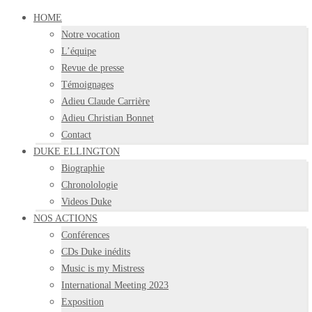
HOME
Notre vocation
L’équipe
Revue de presse
Témoignages
Adieu Claude Carrière
Adieu Christian Bonnet
Contact
DUKE ELLINGTON
Biographie
Chronolologie
Videos Duke
NOS ACTIONS
Conférences
CDs Duke inédits
Music is my Mistress
International Meeting 2023
Exposition