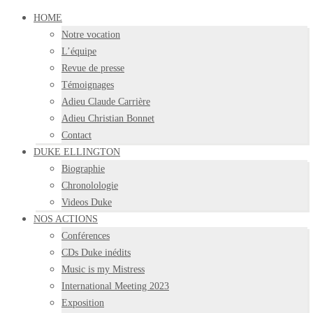
HOME
Notre vocation
L’équipe
Revue de presse
Témoignages
Adieu Claude Carrière
Adieu Christian Bonnet
Contact
DUKE ELLINGTON
Biographie
Chronolologie
Videos Duke
NOS ACTIONS
Conférences
CDs Duke inédits
Music is my Mistress
International Meeting 2023
Exposition