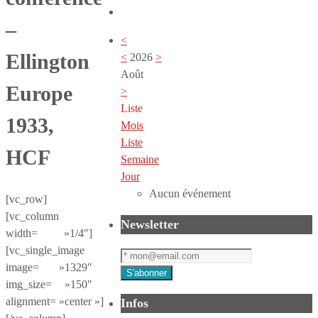
–
<
Ellington
<
2026
>
Août
Europe
>
Liste
1933,
Mois
Liste
HCF
Semaine
Jour
Aucun événement
[vc_row]
[vc_column
Newsletter
width= »1/4″]
[vc_single_image
image= »1329″
img_size= »150″
alignment= »center »]
Infos