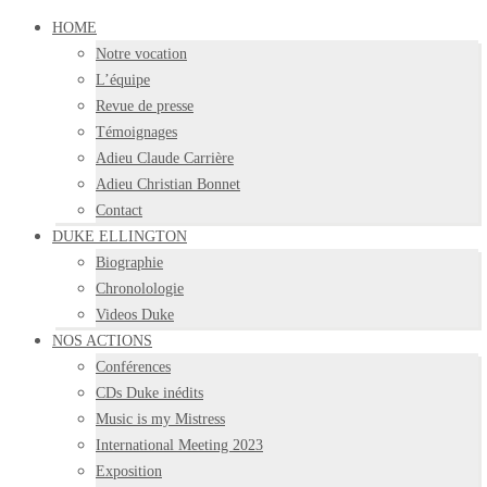
HOME
Notre vocation
L’équipe
Revue de presse
Témoignages
Adieu Claude Carrière
Adieu Christian Bonnet
Contact
DUKE ELLINGTON
Biographie
Chronolologie
Videos Duke
NOS ACTIONS
Conférences
CDs Duke inédits
Music is my Mistress
International Meeting 2023
Exposition