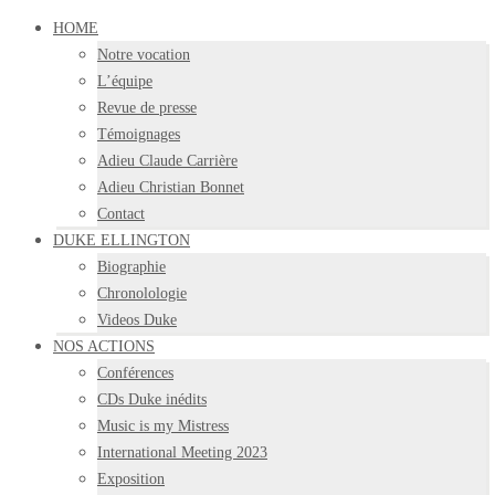
HOME
Notre vocation
L’équipe
Revue de presse
Témoignages
Adieu Claude Carrière
Adieu Christian Bonnet
Contact
DUKE ELLINGTON
Biographie
Chronolologie
Videos Duke
NOS ACTIONS
Conférences
CDs Duke inédits
Music is my Mistress
International Meeting 2023
Exposition