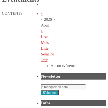
CONTENTS
<
<
2026
>
Août
>
Liste
Mois
Liste
Semaine
Jour
Aucun événement
Newsletter
Infos