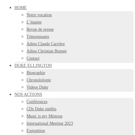
HOME
Notre vocation
L’équipe
Revue de presse
Témoignages
Adieu Claude Carrière
Adieu Christian Bonnet
Contact
DUKE ELLINGTON
Biographie
Chronolologie
Videos Duke
NOS ACTIONS
Conférences
CDs Duke inédits
Music is my Mistress
International Meeting 2023
Exposition