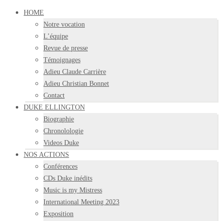
HOME
Notre vocation
L’équipe
Revue de presse
Témoignages
Adieu Claude Carrière
Adieu Christian Bonnet
Contact
DUKE ELLINGTON
Biographie
Chronolologie
Videos Duke
NOS ACTIONS
Conférences
CDs Duke inédits
Music is my Mistress
International Meeting 2023
Exposition