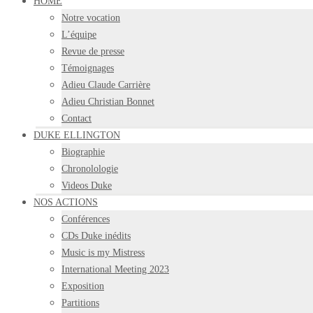
HOME
Notre vocation
L’équipe
Revue de presse
Témoignages
Adieu Claude Carrière
Adieu Christian Bonnet
Contact
DUKE ELLINGTON
Biographie
Chronolologie
Videos Duke
NOS ACTIONS
Conférences
CDs Duke inédits
Music is my Mistress
International Meeting 2023
Exposition
Partitions