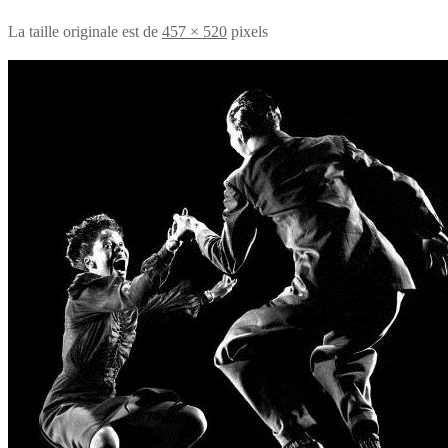
La taille originale est de
457 × 520
pixels