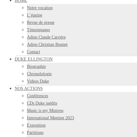
HOME
Notre vocation
L’équipe
Revue de presse
Témoignages
Adieu Claude Carrière
Adieu Christian Bonnet
Contact
DUKE ELLINGTON
Biographie
Chronolologie
Videos Duke
NOS ACTIONS
Conférences
CDs Duke inédits
Music is my Mistress
International Meeting 2023
Exposition
Partitions