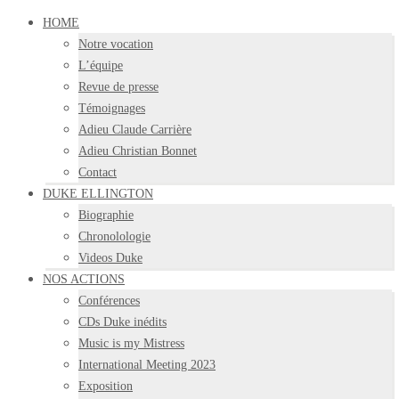
HOME
Notre vocation
L’équipe
Revue de presse
Témoignages
Adieu Claude Carrière
Adieu Christian Bonnet
Contact
DUKE ELLINGTON
Biographie
Chronolologie
Videos Duke
NOS ACTIONS
Conférences
CDs Duke inédits
Music is my Mistress
International Meeting 2023
Exposition