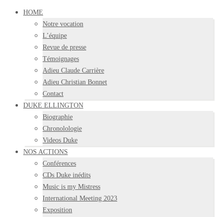
HOME
Notre vocation
L’équipe
Revue de presse
Témoignages
Adieu Claude Carrière
Adieu Christian Bonnet
Contact
DUKE ELLINGTON
Biographie
Chronolologie
Videos Duke
NOS ACTIONS
Conférences
CDs Duke inédits
Music is my Mistress
International Meeting 2023
Exposition