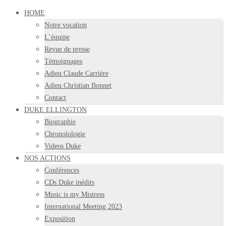
HOME
Notre vocation
L’équipe
Revue de presse
Témoignages
Adieu Claude Carrière
Adieu Christian Bonnet
Contact
DUKE ELLINGTON
Biographie
Chronolologie
Videos Duke
NOS ACTIONS
Conférences
CDs Duke inédits
Music is my Mistress
International Meeting 2023
Exposition