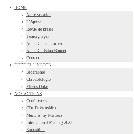
HOME
Notre vocation
L’équipe
Revue de presse
Témoignages
Adieu Claude Carrière
Adieu Christian Bonnet
Contact
DUKE ELLINGTON
Biographie
Chronolologie
Videos Duke
NOS ACTIONS
Conférences
CDs Duke inédits
Music is my Mistress
International Meeting 2023
Exposition