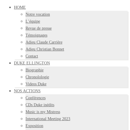
HOME
Notre vocation
L’équipe
Revue de presse
Témoignages
Adieu Claude Carrière
Adieu Christian Bonnet
Contact
DUKE ELLINGTON
Biographie
Chronolologie
Videos Duke
NOS ACTIONS
Conférences
CDs Duke inédits
Music is my Mistress
International Meeting 2023
Exposition