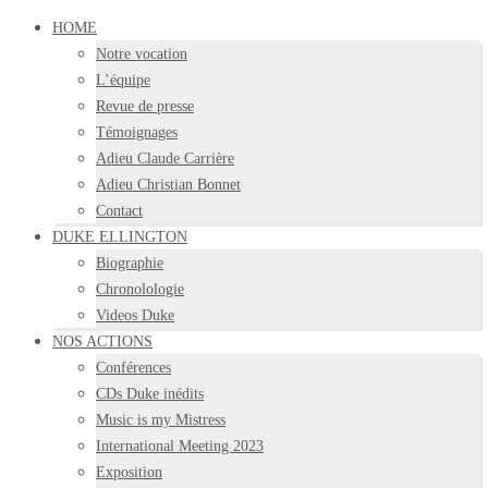
HOME
Notre vocation
L’équipe
Revue de presse
Témoignages
Adieu Claude Carrière
Adieu Christian Bonnet
Contact
DUKE ELLINGTON
Biographie
Chronolologie
Videos Duke
NOS ACTIONS
Conférences
CDs Duke inédits
Music is my Mistress
International Meeting 2023
Exposition