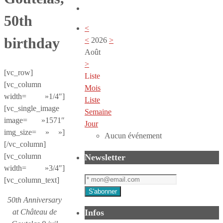
50th
<
birthday
<
2026
>
Août
>
[vc_row]
Liste
[vc_column
Mois
width= »1/4″]
Liste
[vc_single_image
Semaine
image= »1571″
Jour
img_size= » »]
Aucun événement
[/vc_column]
[vc_column
Newsletter
width= »3/4″]
[vc_column_text]
50th Anniversary
at Château de
Infos