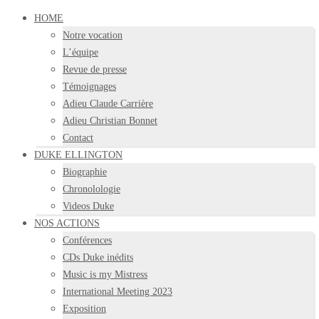
HOME
Notre vocation
L’équipe
Revue de presse
Témoignages
Adieu Claude Carrière
Adieu Christian Bonnet
Contact
DUKE ELLINGTON
Biographie
Chronolologie
Videos Duke
NOS ACTIONS
Conférences
CDs Duke inédits
Music is my Mistress
International Meeting 2023
Exposition