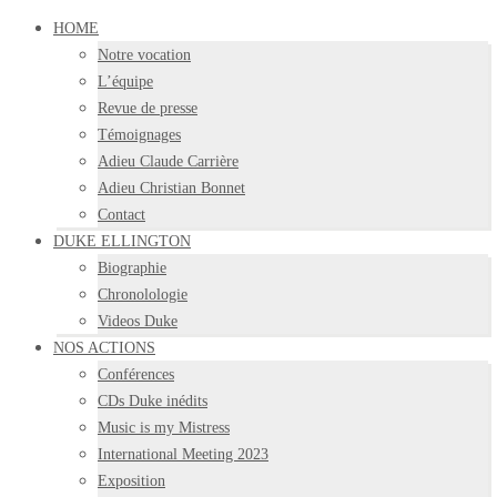
HOME
Notre vocation
L’équipe
Revue de presse
Témoignages
Adieu Claude Carrière
Adieu Christian Bonnet
Contact
DUKE ELLINGTON
Biographie
Chronolologie
Videos Duke
NOS ACTIONS
Conférences
CDs Duke inédits
Music is my Mistress
International Meeting 2023
Exposition