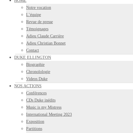
HOME
Notre vocation
L’équipe
Revue de presse
Témoignages
Adieu Claude Carrière
Adieu Christian Bonnet
Contact
DUKE ELLINGTON
Biographie
Chronolologie
Videos Duke
NOS ACTIONS
Conférences
CDs Duke inédits
Music is my Mistress
International Meeting 2023
Exposition
Partitions