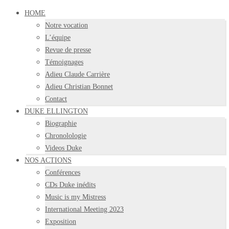
HOME
Notre vocation
L’équipe
Revue de presse
Témoignages
Adieu Claude Carrière
Adieu Christian Bonnet
Contact
DUKE ELLINGTON
Biographie
Chronolologie
Videos Duke
NOS ACTIONS
Conférences
CDs Duke inédits
Music is my Mistress
International Meeting 2023
Exposition