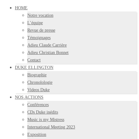
HOME
Notre vocation
L’équipe
Revue de presse
Témoignages
Adieu Claude Carrière
Adieu Christian Bonnet
Contact
DUKE ELLINGTON
Biographie
Chronolologie
Videos Duke
NOS ACTIONS
Conférences
CDs Duke inédits
Music is my Mistress
International Meeting 2023
Exposition