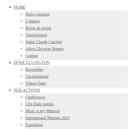
HOME
Notre vocation
L’équipe
Revue de presse
Témoignages
Adieu Claude Carrière
Adieu Christian Bonnet
Contact
DUKE ELLINGTON
Biographie
Chronolologie
Videos Duke
NOS ACTIONS
Conférences
CDs Duke inédits
Music is my Mistress
International Meeting 2023
Exposition