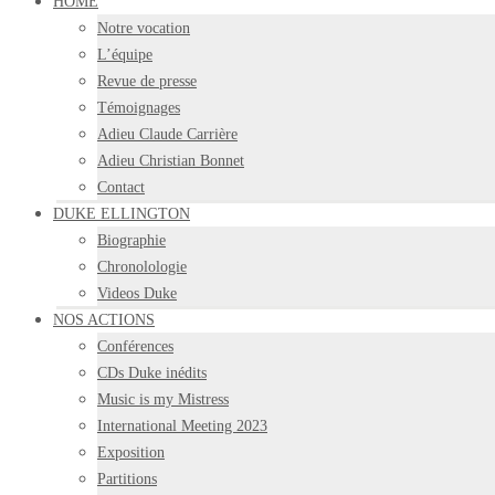
HOME
Notre vocation
L’équipe
Revue de presse
Témoignages
Adieu Claude Carrière
Adieu Christian Bonnet
Contact
DUKE ELLINGTON
Biographie
Chronolologie
Videos Duke
NOS ACTIONS
Conférences
CDs Duke inédits
Music is my Mistress
International Meeting 2023
Exposition
Partitions