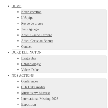
HOME
Notre vocation
L’équipe
Revue de presse
Témoignages
Adieu Claude Carrière
Adieu Christian Bonnet
Contact
DUKE ELLINGTON
Biographie
Chronolologie
Videos Duke
NOS ACTIONS
Conférences
CDs Duke inédits
Music is my Mistress
International Meeting 2023
Exposition