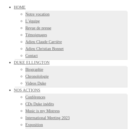
HOME
Notre vocation
L’équipe
Revue de presse
Témoignages
Adieu Claude Carrière
Adieu Christian Bonnet
Contact
DUKE ELLINGTON
Biographie
Chronolologie
Videos Duke
NOS ACTIONS
Conférences
CDs Duke inédits
Music is my Mistress
International Meeting 2023
Exposition