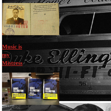
Music is
my
Mistress