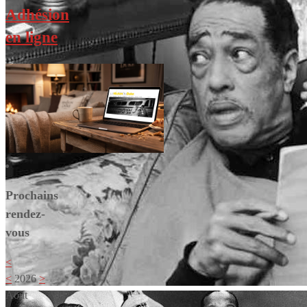
Adhésion
en ligne
Prochains
rendez-
vous
<
<
2026
>
Août