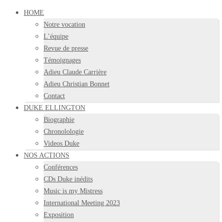
HOME
Notre vocation
L’équipe
Revue de presse
Témoignages
Adieu Claude Carrière
Adieu Christian Bonnet
Contact
DUKE ELLINGTON
Biographie
Chronolologie
Videos Duke
NOS ACTIONS
Conférences
CDs Duke inédits
Music is my Mistress
International Meeting 2023
Exposition