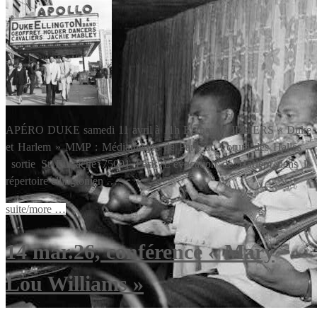
APÉRO DUKE samedi 11 avril à 11h Bernard VILLIERS « Duke
et Harlem » MMP : Médiathèque de Paris au Forum des Halles –
sortie St Eustache 75001 Paris L’évocation de Harlem dans le
répertoire ellingtonien …
suite/more …
14 mar.26, conférence « Mary
Lou Williams »