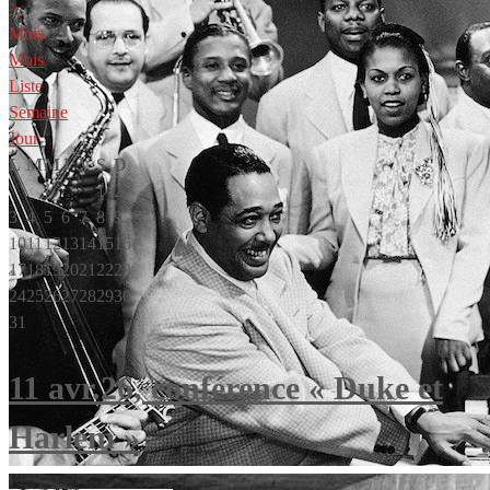
>
Mois
Mois
Liste
Semaine
Jour
L
M
M
J
V
S
D
1
2
3
4
5
6
7
8
9
10
11
12
13
14
15
16
17
18
19
20
21
22
23
24
25
26
27
28
29
30
31
11 avr.26, conférence « Duke et
Harlem »